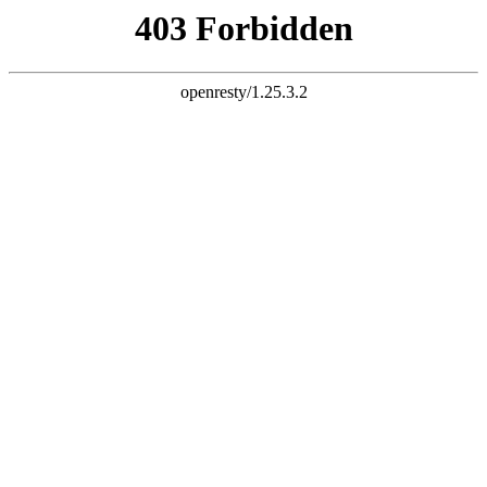
k8 casino
一站式 智能k8 casino投放平台
批量创建 | 智能托管 | 资产管理 | 素材分析
首页
mobgi 首页
产品
创量智投标准版
创量智投电商版
创意云
解决
方案
短剧/漫剧
电商
游戏
代理商
教育
网服
内容中心
关于创量
公司
介绍
加入我们
联系我们
登录
免费试用
网站地图
document.write("
")